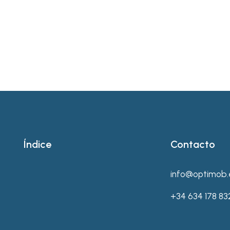
una inversión clave para un cambio de 
 octubre 2024
Deja un comentario
r hábitos hacia una movilidad sostenible
Índice
Contacto
info@optimob.
+34 634 178 83